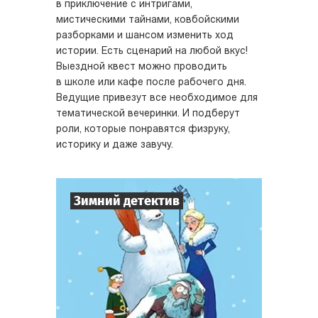
в приключение с интригами,
мистическими тайнами, ковбойскими
разборками и шансом изменить ход
истории. Есть сценарий на любой вкус!
Выездной квест можно проводить
в школе или кафе после рабочего дня.
Ведущие привезут все необходимое для
тематической вечеринки. И подберут
роли, которые понравятся физруку,
историку и даже завучу.
Зимний детектив
7
-
10
Игроков
1-2
ч.
Время игры
Детектив
Тематика