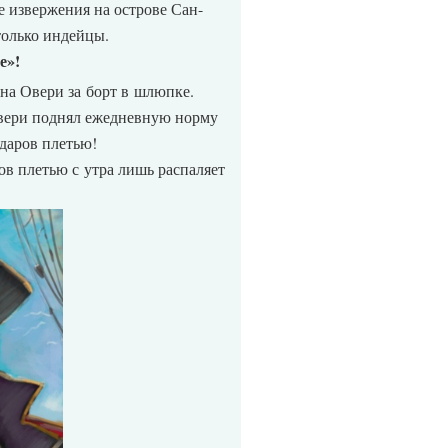
 извержения на острове Сан-
только индейцы.
е»!
ана Овери за борт в шлюпке.
Овери поднял ежедневную норму
ударов плетью!
ов плетью с утра лишь распаляет