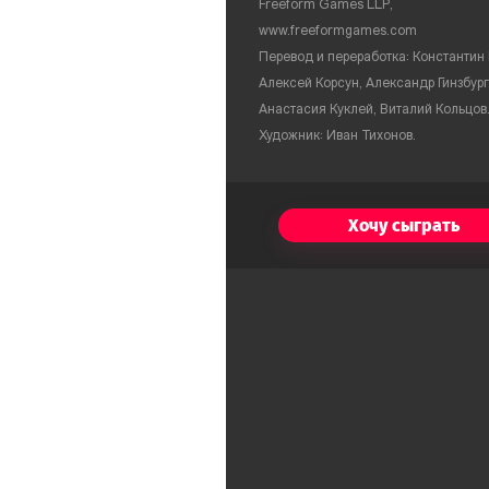
Freeform Games LLP,
www.freeformgames.com
Перевод и переработка: Константин 
Алексей Корсун, Александр Гинзбург
Анастасия Куклей, Виталий Кольцов
Художник: Иван Тихонов.
Хочу сыграть