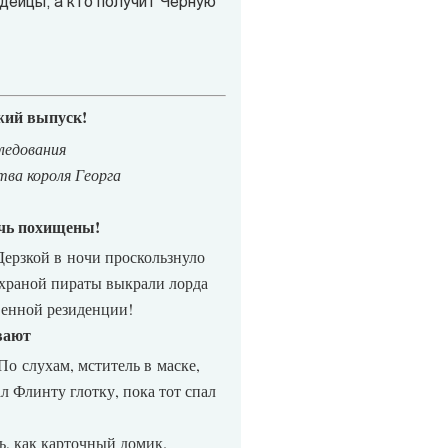
ндейцы, а кто получит Чёрную
жий выпуск!
ледования
тва короля Георга
очь похищены!
ерзкой в ночи проскользнуло
 охраной пираты выкрали лорда
венной резиденции!
вают
По слухам, мститель в маске,
ал Флинту глотку, пока тот спал
, как карточный домик.