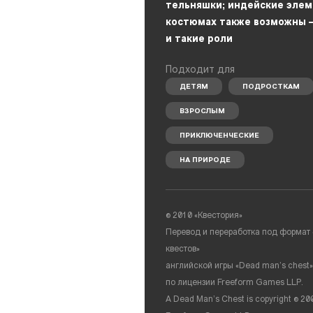
тельняшки; индейские элем
костюмах также возможны 
и такие роли
Подходит для
ДЕТЯМ
ПОДРОСТКАМ
ВЗРОСЛЫМ
ПРИКЛЮЧЕНЧЕСКИЕ
НА ПРИРОДЕ
©
2010 «Квестория»
Перевод и переработка под формат
квестов»
английской игры «Dead man’s chest»
по лицензии Freeform Games LLP.
A Dead Man’s Chest is copyright
©
20