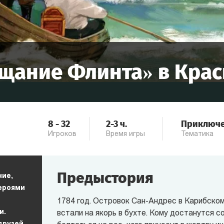
щание Флинта
» в
Крас
8
-
32
2-3
ч.
Приключ
Игроков
Время игры
Тематика
Предыстория
ние,
героями
1784 год. Островок Сан-Андрес в Карибском
и.
встали на якорь в бухте. Кому достанутся 