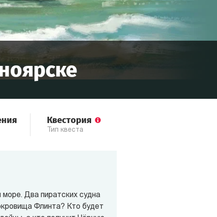
ноярске
ения
Квестория
Тип квеста
 море. Два пиратских судна
сокровища Флинта? Кто будет