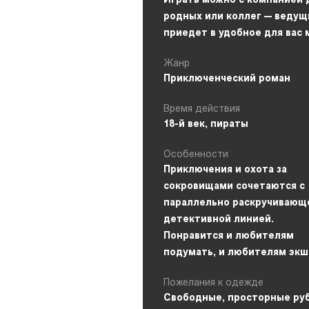
Играть можно с компанией 
родных или коллег — ведущ
приедет в удобное для вас 
Жанр
Приключенческий роман
Время действия
18-й век, пираты
Особенности
Приключения и охота за
сокровищами сочетаются с
параллельно раскручивающ
детективной линией.
Понравится и любителям
подумать, и любителям экш
Пожелания к одежде
Свободные, просторные ру