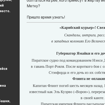
друзей,
болтаться на рее, кого принесут в жертву и
ий
Метку?
место.
Пришло время узнать!
«Карибский курьер»! Све
Скандалы, интриги, расс
в западных колониях Его Величес
Губернатор Ямайки и его д
Пиратское судно под командованием Нэнси Д
в гавань Порт-Рояля. После короткого боя с
ейся
Стэнфорда и его дочь из их собст
Флинта не оплаки
Капитан Флинт погиб шесть месяцев назад. 
ена
известный как Эль Куэрво (
«Ворон»)
, перерез
в своей каюте.
башки,
Пиратская империя Флинта рассыпалась