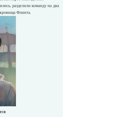
ились, разделили команду на два
окровища Флинта.
тся