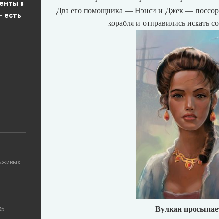
енты в
Два его помощника — Нэнси и Джек
—
поссор
— есть
корабля и отправились искать с
 «живых
Вулкан просыпае
05